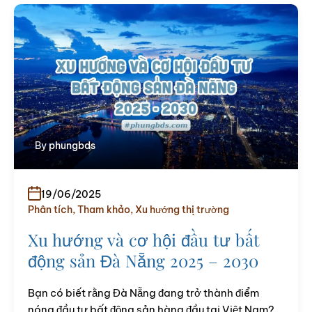
By
phungbds
19/06/2025
Phân tích
,
Tham khảo
,
Xu hướng thị trường
Xu hướng và cơ hội đầu tư bất
động sản Đà Nẵng 2025 – 2030
Bạn có biết rằng Đà Nẵng đang trở thành điểm
nóng đầu tư bất động sản hàng đầu tại Việt Nam?