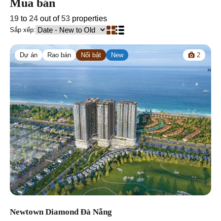
Mua bán
19
to
24
out of
53
properties
Sắp xếp:
Dự án
Rao bán
Nổi bật
New
2
Newtown Diamond Đà Nẵng