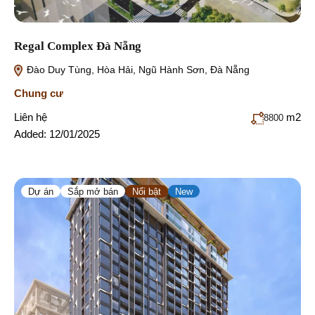
Regal Complex Đà Nẵng
Đào Duy Tùng, Hòa Hải, Ngũ Hành Sơn, Đà Nẵng
Chung cư
Liên hệ
m2
8800
Added:
12/01/2025
Dự án
Sắp mở bán
Nổi bật
New