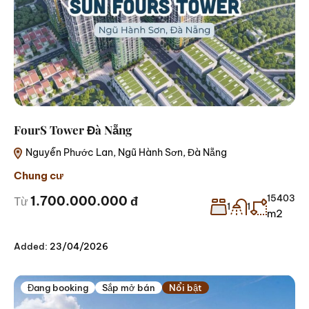
FourS Tower Đà Nẵng
Nguyễn Phước Lan, Ngũ Hành Sơn, Đà Nẵng
Chung cư
15403
1.700.000.000 đ
Từ
1
1
m2
Added:
23/04/2026
Đang booking
Sắp mở bán
Nổi bật