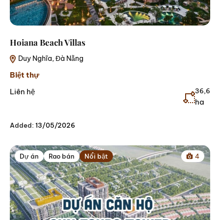
Hoiana Beach Villas
Duy Nghĩa, Đà Nẵng
Biệt thự
Liên hệ
36,6
ha
Added:
13/05/2026
Dự án
Rao bán
Nổi bật
4