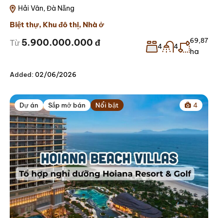
Hải Vân, Đà Nẵng
Biệt thự
,
Khu đô thị
,
Nhà ở
69,87
5.900.000.000 đ
Từ
4
4
ha
Added:
02/06/2026
Dự án
Sắp mở bán
Nổi bật
4