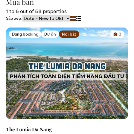
Mua bán
1
to
6
out of
53
properties
Sắp xếp:
Đang booking
Dự án
Nổi bật
3
The Lumia Da Nang