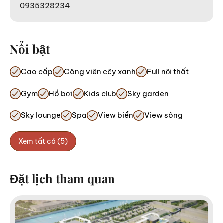
0935328234
Nổi bật
Cao cấp
Công viên cây xanh
Full nội thất
Gym
Hồ bơi
Kids club
Sky garden
Sky lounge
Spa
View biển
View sông
Xem tất cả (5)
Đặt lịch tham quan