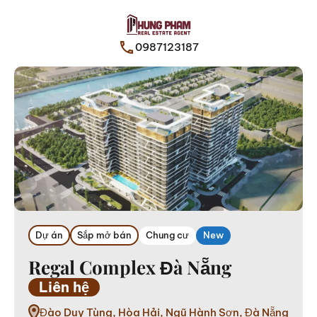
0987123187
Dự án
Sắp mở bán
Chung cư
New
Regal Complex Đà Nẵng
Liên hệ
Đào Duy Tùng, Hòa Hải, Ngũ Hành Sơn, Đà Nẵng