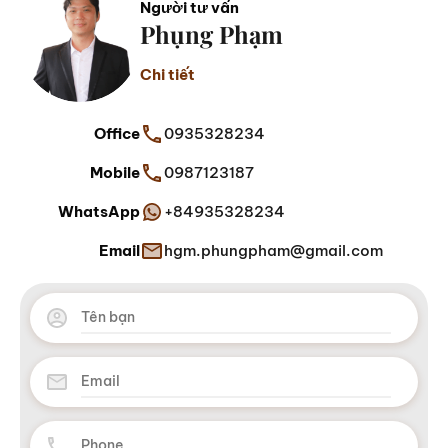
Người tư vấn
Phụng Phạm
Chi tiết
Office
0935328234
Mobile
0987123187
WhatsApp
+84935328234
Email
hgm.phungpham@gmail.com