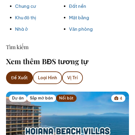
Chung cư
Đất nền
Khu đô thị
Mặt bằng
Nhà ở
Văn phòng
Tìm kiếm
Xem thêm BĐS tương tự
Đề Xuất
Loại Hình
Vị Trí
Dự án
Sắp mở bán
Nổi bật
4