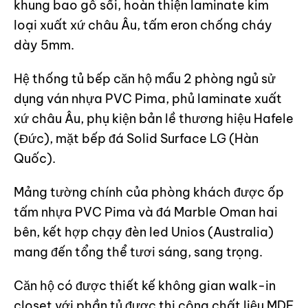
khung bao gỗ sồi, hoàn thiện laminate kim
loại xuất xứ châu Âu, tấm eron chống cháy
dày 5mm.
Hệ thống tủ bếp căn hộ mẫu 2 phòng ngủ sử
dụng ván nhựa PVC Pima, phủ laminate xuất
xứ châu Âu, phụ kiện bản lề thương hiệu Hafele
(Đức), mặt bếp đá Solid Surface LG (Hàn
Quốc).
Mảng tường chính của phòng khách được ốp
tấm nhựa PVC Pima và đá Marble Oman hai
bên, kết hợp chạy đèn led Unios (Australia)
mang đến tổng thể tươi sáng, sang trọng.
Căn hộ có được thiết kế không gian walk-in
closet với phần tủ được thi công chất liệu MDF