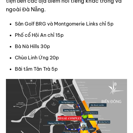
tiện đến các địa điểm nổi tiếng khác trong và
ngoài Đà Nẵng.
Sân Golf BRG và Montgomerie Links chỉ 5p
Phố cổ Hội An chỉ 15p
Bà Nà Hills 30p
Chùa Linh Ứng 20p
Bãi tắm Tân Trà 5p