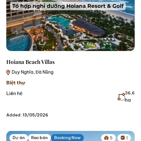
Hoiana Beach Villas
Duy Nghĩa, Đà Nẵng
Biệt thự
Liên hệ
36,6
ha
Added:
13/05/2026
Dự án
Rao bán
Booking Now
5
1