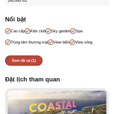
140.000 m2
Nổi bật
Cao cấp
Kids club
Sky garden
Spa
Trung tâm thương mại
View biển
View sông
Xem tất cả (1)
Đặt lịch tham quan