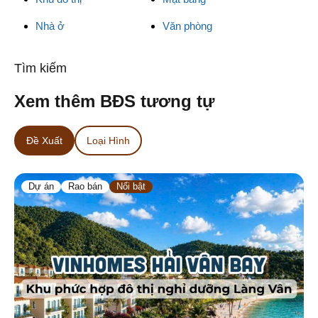
Nhà ở
Văn phòng
Tìm kiếm
Xem thêm BĐS tương tự
Đề Xuất
Loại Hình
Dự án
Rao bán
Nổi bật