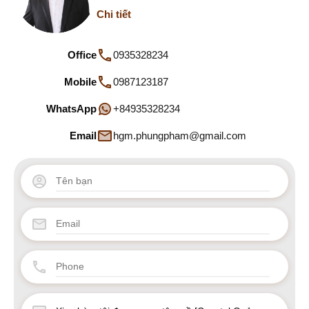
Chi tiết
Office
0935328234
Mobile
0987123187
WhatsApp
+84935328234
Email
hgm.phungpham@gmail.com