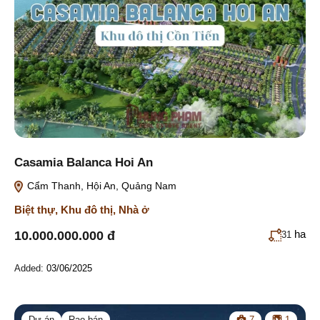
Casamia Balanca Hoi An
Cẩm Thanh, Hội An, Quảng Nam
Biệt thự
,
Khu đô thị
,
Nhà ở
ha
10.000.000.000 đ
31
Added:
03/06/2025
Dự án
Rao bán
7
1