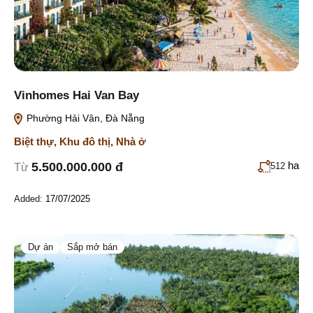
Vinhomes Hai Van Bay
Phường Hải Vân, Đà Nẵng
Biệt thự
,
Khu đô thị
,
Nhà ở
ha
5.500.000.000 đ
512
Từ
Added:
17/07/2025
Dự án
Sắp mở bán