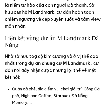
là niềm tự hào của con người Đà thành. Sở
hữu căn hộ M Landmark, cư dân hoàn toàn
chiêm ngưỡng vẻ đẹp xuyên suốt và tầm view
mãn nhãn.
Liên kết vùng dự án M Landmark Đà
Nẵng
Nhờ sở hữu toạ độ kim cương và ở vị thế cao
nhất trong
dự án chung cư M Landmark
, cư
dân nơi đây nhận được những lợi thế về mặt
kểt nối:
Quán cà phê, địa điểm vui chơi giải trí: Cộng Cà
phê, Highland Coffee, Starbuck Đà Nẵng
Memory, …