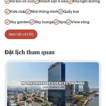
Hồ bơi vô cực
Khách sạn 5 sao
Khu nghỉ dưỡng
Kids club
Nhà thông minh
Quầy bar
Sky garden
Sky lounge
Spa
View sông
Xem tất cả (10)
Đặt lịch tham quan