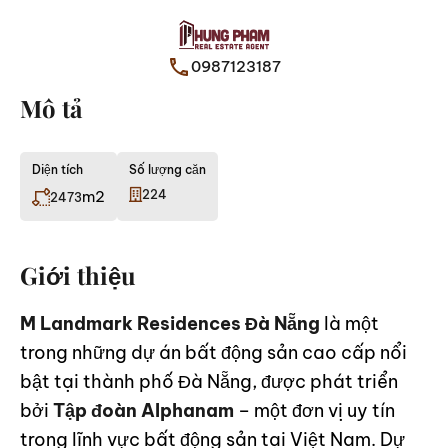
0987123187
Mô tả
Diện tích
Số lượng căn
m2
224
2473
Giới thiệu
M Landmark Residences Đà Nẵng
là một
trong những dự án bất động sản cao cấp nổi
bật tại thành phố Đà Nẵng, được phát triển
bởi
Tập đoàn Alphanam
– một đơn vị uy tín
trong lĩnh vực bất động sản tại Việt Nam. Dự