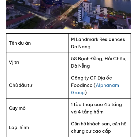
M Landmark Residences
Tên dự án
Da Nang
58 Bạch Đằng, Hải Châu,
Vị trí
Đà Nẵng
Công ty CP Địa ốc
Chủ đầu tư
Foodinco (
Alphanam
Group
)
1 tòa tháp cao 45 tầng
Quy mô
và 4 tầng hầm
Căn hộ khách sạn, căn hộ
Loại hình
chung cư cao cấp