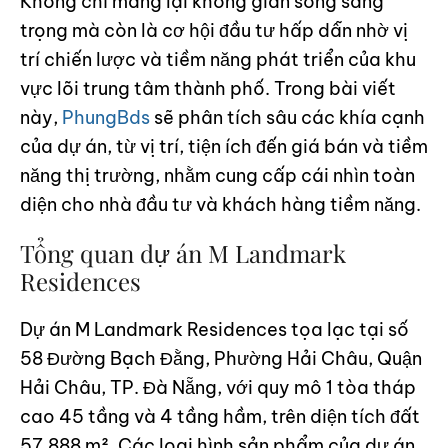
Không chỉ mang lại không gian sống sang
trọng mà còn là cơ hội đầu tư hấp dẫn nhờ vị
trí chiến lược và tiềm năng phát triển của khu
vực lõi trung tâm thành phố. Trong bài viết
này,
PhungBds
sẽ phân tích sâu các khía cạnh
của dự án, từ vị trí, tiện ích đến giá bán và tiềm
năng thị trường, nhằm cung cấp cái nhìn toàn
diện cho nhà đầu tư và khách hàng tiềm năng.
Tổng quan dự án M Landmark
Residences
Dự án M Landmark Residences tọa lạc tại số
58 Đường Bạch Đằng, Phường Hải Châu, Quận
Hải Châu, TP. Đà Nẵng, với quy mô 1 tòa tháp
cao 45 tầng và 4 tầng hầm, trên diện tích đất
57,888 m². Các loại hình sản phẩm của dự án